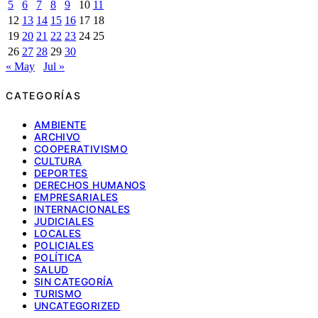
5
6
7
8
9
10
11
12
13
14
15
16
17
18
19
20
21
22
23
24
25
26
27
28
29
30
« May
Jul »
CATEGORÍAS
AMBIENTE
ARCHIVO
COOPERATIVISMO
CULTURA
DEPORTES
DERECHOS HUMANOS
EMPRESARIALES
INTERNACIONALES
JUDICIALES
LOCALES
POLICIALES
POLÍTICA
SALUD
SIN CATEGORÍA
TURISMO
UNCATEGORIZED