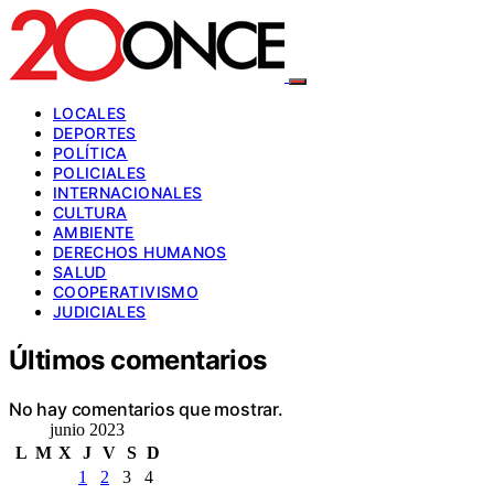
LOCALES
DEPORTES
POLÍTICA
POLICIALES
INTERNACIONALES
CULTURA
AMBIENTE
DERECHOS HUMANOS
SALUD
COOPERATIVISMO
JUDICIALES
Últimos comentarios
No hay comentarios que mostrar.
junio 2023
L
M
X
J
V
S
D
1
2
3
4