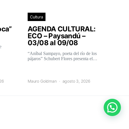
Cultura
oca”
AGENDA CULTURAL:
ECO – Paysandú –
03/08 al 09/08
e
“Aníbal Sampayo, poeta del río de los
pájaros” Schubert Flores presenta el…
026
Mauro Goldman
agosto 3, 2026