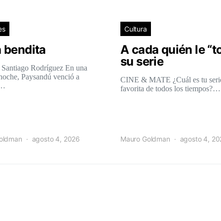
es
Cultura
 bendita
A cada quién le “t
su serie
 Santiago Rodríguez En una
 noche, Paysandú venció a
CINE & MATE ¿Cuál es tu seri
l…
favorita de todos los tiempos?…
oldman
agosto 4, 2026
Mauro Goldman
agosto 4, 2