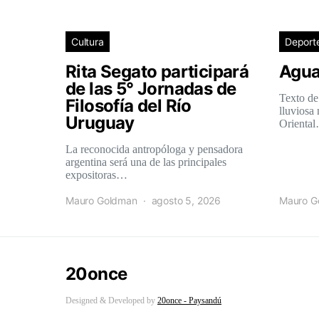
Cultura
Deport
Rita Segato participará
Agua
de las 5° Jornadas de
Texto de
Filosofía del Río
lluviosa
Uruguay
Orienta
La reconocida antropóloga y pensadora
argentina será una de las principales
expositoras…
Mauro Goldman
agosto 5, 2026
Mauro G
20once
Designed & Developed by
20once - Paysandú