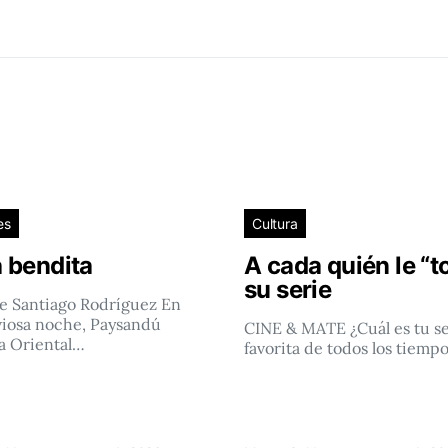
es
Cultura
 bendita
A cada quién le “t
su serie
e Santiago Rodríguez En
viosa noche, Paysandú
CINE & MATE ¿Cuál es tu se
a Oriental…
favorita de todos los tiemp