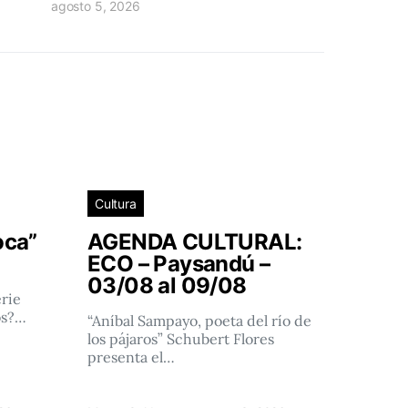
agosto 5, 2026
Cultura
oca”
AGENDA CULTURAL:
ECO – Paysandú –
03/08 al 09/08
rie
os?…
“Aníbal Sampayo, poeta del río de
los pájaros” Schubert Flores
presenta el…