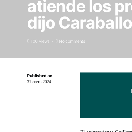
atiende los p
dijo Caraball
100 views
No comments
Published on
31 enero 2024