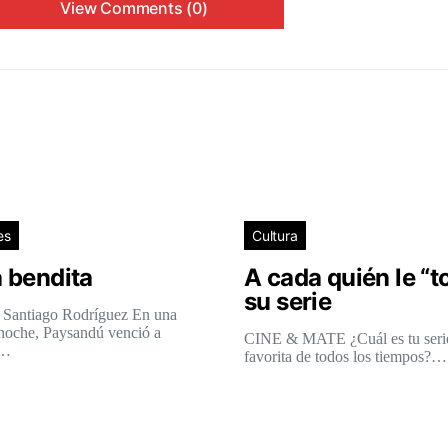
View Comments (0)
es
Cultura
 bendita
A cada quién le “t
su serie
 Santiago Rodríguez En una
 noche, Paysandú venció a
CINE & MATE ¿Cuál es tu seri
l…
favorita de todos los tiempos?…