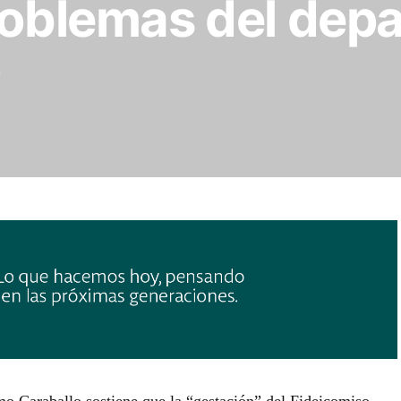
roblemas del dep
o