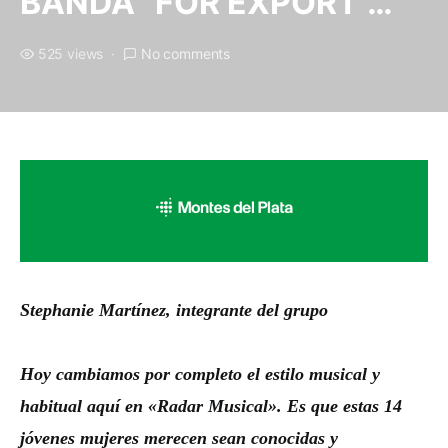
BANDA “FOR EXPORT”…
525 views
No comments
Stephanie Mart
ínez
, integrante del grupo
Hoy cambiamos por completo el estilo musical y
habitual aqu
í
en
«
Radar Musical
»
. Es que estas 14
j
ó
venes mujeres merecen sean conocidas y