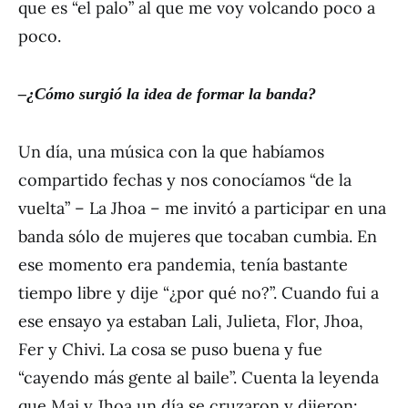
que es “el palo” al que me voy volcando poco a
poco.
–
¿
C
ó
mo surgi
ó
la idea de formar la banda?
Un día, una música con la que habíamos
compartido fechas y nos conocíamos “de la
vuelta” – La Jhoa – me invitó a participar en una
banda sólo de mujeres que tocaban cumbia. En
ese momento era pandemia, tenía bastante
tiempo libre y dije “¿por qué no?”. Cuando fui a
ese ensayo ya estaban Lali, Julieta, Flor, Jhoa,
Fer y Chivi. La cosa se puso buena y fue
“cayendo más gente al baile”. Cuenta la leyenda
que Mai y Jhoa un día se cruzaron y dijeron: