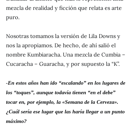
mezcla de realidad y ficción que relata es arte
puro.
Nosotras tomamos la versión de Lila Downs y
nos la apropiamos. De hecho, de ahí salió el
nombre Kumbiaracha. Una mezcla de Cumbia –
Cucaracha – Guaracha, y por supuesto la “K”.
-En estos a
ñ
os han ido
“
escalando
”
en los lugares de
los
“
toques
”
, aunque todav
í
a tienen
“
en el debe
”
tocar en, por ejemplo, la
«
Semana de la Cerveza
»
.
¿
Cu
á
l ser
í
a ese lugar que las har
í
a llegar a un punto
m
á
ximo?