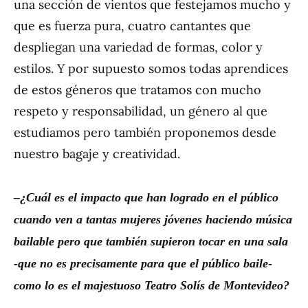
una sección de vientos que festejamos mucho y
que es fuerza pura, cuatro cantantes que
despliegan una variedad de formas, color y
estilos. Y por supuesto somos todas aprendices
de estos géneros que tratamos con mucho
respeto y responsabilidad, un género al que
estudiamos pero también proponemos desde
nuestro bagaje y creatividad.
–
¿
Cu
á
l es el impacto que han logrado en el p
ú
blico
cuando ven a tantas mujeres j
ó
venes haciendo m
ú
sica
bailable pero que tambi
é
n supieron tocar en una sala
-que no es precisamente para que el p
ú
blico baile-
como lo es el majestuoso Teatro Sol
í
s de Montevideo?