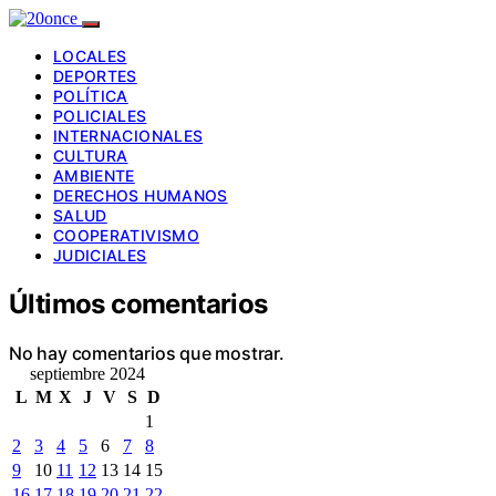
LOCALES
DEPORTES
POLÍTICA
POLICIALES
INTERNACIONALES
CULTURA
AMBIENTE
DERECHOS HUMANOS
SALUD
COOPERATIVISMO
JUDICIALES
Últimos comentarios
No hay comentarios que mostrar.
septiembre 2024
L
M
X
J
V
S
D
1
2
3
4
5
6
7
8
9
10
11
12
13
14
15
16
17
18
19
20
21
22