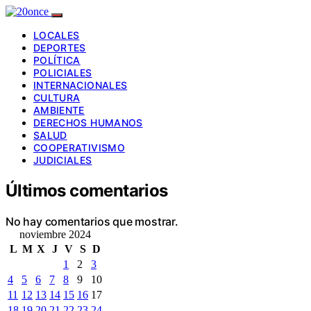
LOCALES
DEPORTES
POLÍTICA
POLICIALES
INTERNACIONALES
CULTURA
AMBIENTE
DERECHOS HUMANOS
SALUD
COOPERATIVISMO
JUDICIALES
Últimos comentarios
No hay comentarios que mostrar.
noviembre 2024
L
M
X
J
V
S
D
1
2
3
4
5
6
7
8
9
10
11
12
13
14
15
16
17
18
19
20
21
22
23
24