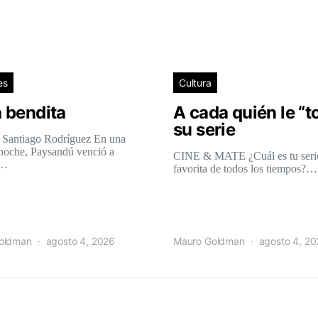
es
Cultura
 bendita
A cada quién le “t
su serie
 Santiago Rodríguez En una
 noche, Paysandú venció a
CINE & MATE ¿Cuál es tu seri
l…
favorita de todos los tiempos?…
oldman
agosto 4, 2026
Mauro Goldman
agosto 4, 2