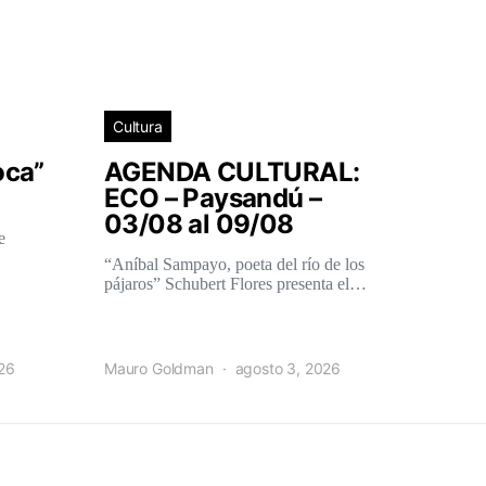
Cultura
oca”
AGENDA CULTURAL:
ECO – Paysandú –
03/08 al 09/08
e
“Aníbal Sampayo, poeta del río de los
pájaros” Schubert Flores presenta el…
026
Mauro Goldman
agosto 3, 2026