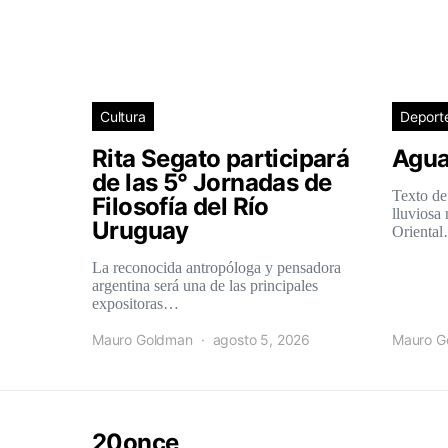
Cultura
Deport
Rita Segato participará
Agua
de las 5° Jornadas de
Texto de
Filosofía del Río
lluviosa
Uruguay
Orienta
La reconocida antropóloga y pensadora
argentina será una de las principales
expositoras…
Mauro Goldman
agosto 5, 2026
Mauro G
20once