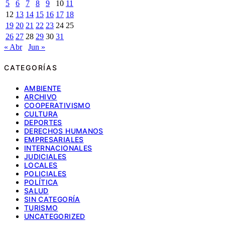
5
6
7
8
9
10
11
12
13
14
15
16
17
18
19
20
21
22
23
24
25
26
27
28
29
30
31
« Abr
Jun »
CATEGORÍAS
AMBIENTE
ARCHIVO
COOPERATIVISMO
CULTURA
DEPORTES
DERECHOS HUMANOS
EMPRESARIALES
INTERNACIONALES
JUDICIALES
LOCALES
POLICIALES
POLÍTICA
SALUD
SIN CATEGORÍA
TURISMO
UNCATEGORIZED