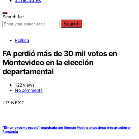
JUDICIALES
Search for:
Search
Política
FA perdió más de 30 mil votos en
Montevideo en la elección
departamental
122 views
No comments
UP NEXT
“El humor como espejo”: una charla con Germán Medina antes de su presentación en
Paysandú