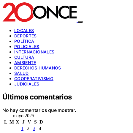
LOCALES
DEPORTES
POLÍTICA
POLICIALES
INTERNACIONALES
CULTURA
AMBIENTE
DERECHOS HUMANOS
SALUD
COOPERATIVISMO
JUDICIALES
Últimos comentarios
No hay comentarios que mostrar.
mayo 2025
L
M
X
J
V
S
D
1
2
3
4