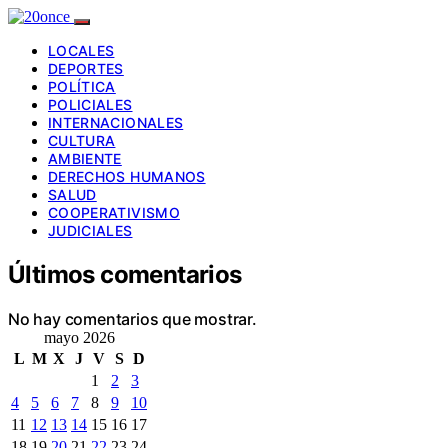
LOCALES
DEPORTES
POLÍTICA
POLICIALES
INTERNACIONALES
CULTURA
AMBIENTE
DERECHOS HUMANOS
SALUD
COOPERATIVISMO
JUDICIALES
Últimos comentarios
No hay comentarios que mostrar.
mayo 2026
L
M
X
J
V
S
D
1
2
3
4
5
6
7
8
9
10
11
12
13
14
15
16
17
18
19
20
21
22
23
24