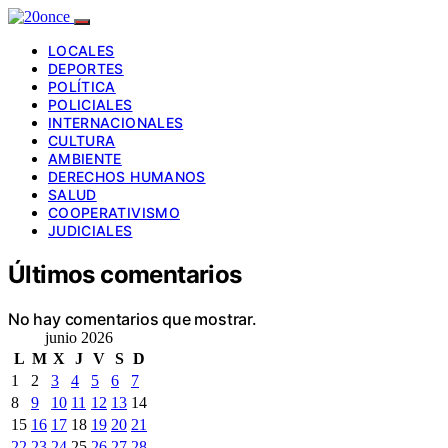
LOCALES
DEPORTES
POLÍTICA
POLICIALES
INTERNACIONALES
CULTURA
AMBIENTE
DERECHOS HUMANOS
SALUD
COOPERATIVISMO
JUDICIALES
Últimos comentarios
No hay comentarios que mostrar.
junio 2026
L
M
X
J
V
S
D
1
2
3
4
5
6
7
8
9
10
11
12
13
14
15
16
17
18
19
20
21
22
23
24
25
26
27
28