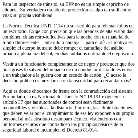
Para un inspector de tránsito, su EPP no es un simple capricho de
etiqueta. Su verdadero escudo de protección es algo tan sutil como
vital: su propia visibilidad.
La Norma Técnica UNIT 1114 no se escribió para rellenar folios en
un escritorio. Exige con precisión que las prendas de alta visibilidad
combinen cintas retro-reflectivas para la noche con un material de
fondo fluorescente —amarillo o naranja— para el día. El motivo es
simple: el cuerpo humano debe romper el camuflaje del asfalto
urbano a plena luz del sol, en días nublados o durante el crepúsculo.
Vestir a un funcionario completamente de negro y pretender que dos
tiras grises lo salven del impacto de un conductor distraído es enviar
a un trabajador a la guerra con un escudo de cartón. ¿O acaso la
decisión política es mezclarse con la oscuridad para recaudar más?
Aquí es donde chocamos de frente con la contradicción del sistema.
Por un lado, la ey Nacional de Tránsito N.º 18.191 exige en su
artículo 37 que las autoridades de control sean fácilmente
reconocibles y visibles a la distancia. Por otro, las administraciones
que deben velar por el cumplimiento de esa ley exponen a su propio
personal al más absoluto desamparo técnico, vistiéndolos con
uniformes oscuros que contradicen los principios básicos de la
seguridad laboral e incumplen el Decreto 81/014.