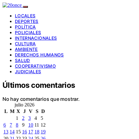
LOCALES
DEPORTES
POLÍTICA
POLICIALES
INTERNACIONALES
CULTURA
AMBIENTE
DERECHOS HUMANOS
SALUD
COOPERATIVISMO
JUDICIALES
Últimos comentarios
No hay comentarios que mostrar.
julio 2026
L
M
X
J
V
S
D
1
2
3
4
5
6
7
8
9
10
11
12
13
14
15
16
17
18
19
20
21
22
23
24
25
26