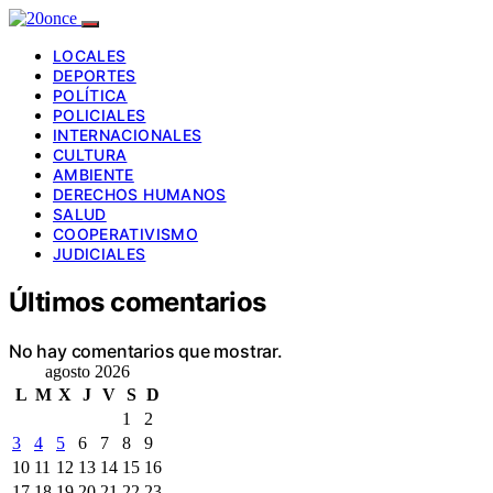
LOCALES
DEPORTES
POLÍTICA
POLICIALES
INTERNACIONALES
CULTURA
AMBIENTE
DERECHOS HUMANOS
SALUD
COOPERATIVISMO
JUDICIALES
Últimos comentarios
No hay comentarios que mostrar.
agosto 2026
L
M
X
J
V
S
D
1
2
3
4
5
6
7
8
9
10
11
12
13
14
15
16
17
18
19
20
21
22
23