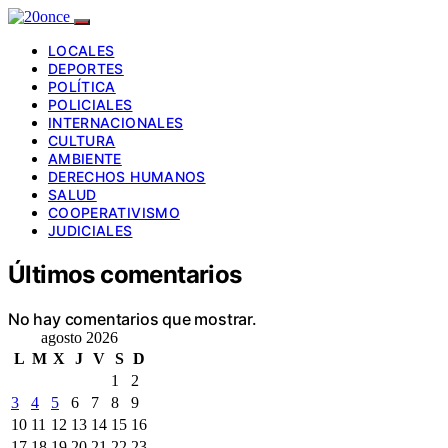
LOCALES
DEPORTES
POLÍTICA
POLICIALES
INTERNACIONALES
CULTURA
AMBIENTE
DERECHOS HUMANOS
SALUD
COOPERATIVISMO
JUDICIALES
Últimos comentarios
No hay comentarios que mostrar.
agosto 2026
L
M
X
J
V
S
D
1
2
3
4
5
6
7
8
9
10
11
12
13
14
15
16
17
18
19
20
21
22
23