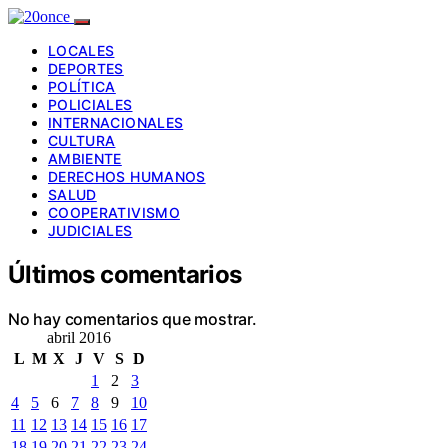
LOCALES
DEPORTES
POLÍTICA
POLICIALES
INTERNACIONALES
CULTURA
AMBIENTE
DERECHOS HUMANOS
SALUD
COOPERATIVISMO
JUDICIALES
Últimos comentarios
No hay comentarios que mostrar.
abril 2016
L
M
X
J
V
S
D
1
2
3
4
5
6
7
8
9
10
11
12
13
14
15
16
17
18
19
20
21
22
23
24