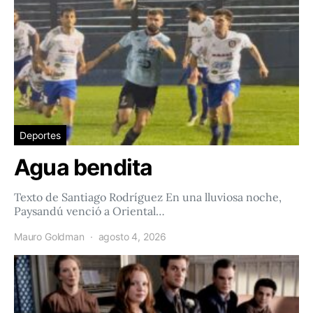
Deportes
Agua bendita
Texto de Santiago Rodríguez En una lluviosa noche,
Paysandú venció a Oriental…
Mauro Goldman
agosto 4, 2026