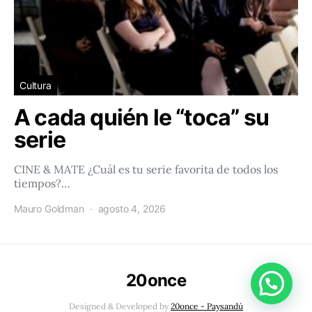
Cultura
A cada quién le “toca” su
serie
CINE & MATE ¿Cuál es tu serie favorita de todos los
tiempos?…
Mauro Goldman
agosto 4, 2026
20once
Designed & Developed by
20once - Paysandú