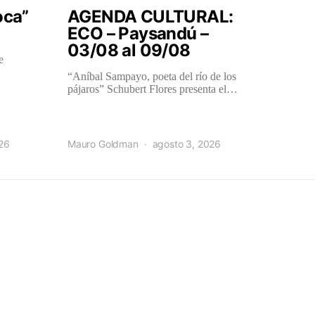
oca”
AGENDA CULTURAL:
ECO – Paysandú –
03/08 al 09/08
e
“Aníbal Sampayo, poeta del río de los
pájaros” Schubert Flores presenta el…
026
Mauro Goldman
agosto 3, 2026