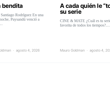
 bendita
A cada quién le “t
su serie
 Santiago Rodríguez En una
 noche, Paysandú venció a
CINE & MATE ¿Cuál es tu seri
l…
favorita de todos los tiempos?…
oldman
agosto 4, 2026
Mauro Goldman
agosto 4, 2