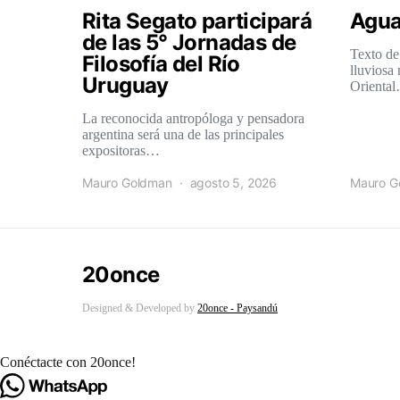
Rita Segato participará
Agua
de las 5° Jornadas de
Texto de
Filosofía del Río
lluviosa
Uruguay
Orienta
La reconocida antropóloga y pensadora
argentina será una de las principales
expositoras…
Mauro Goldman
agosto 5, 2026
Mauro G
20once
Designed & Developed by
20once - Paysandú
Conéctacte con 20once!