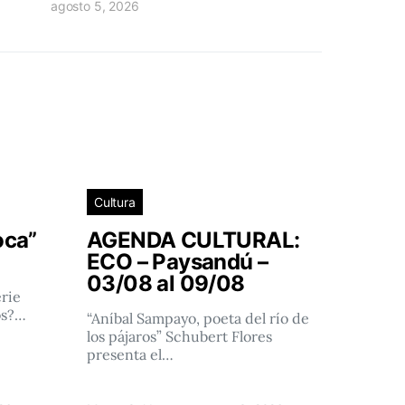
agosto 5, 2026
Cultura
oca”
AGENDA CULTURAL:
ECO – Paysandú –
03/08 al 09/08
rie
os?…
“Aníbal Sampayo, poeta del río de
los pájaros” Schubert Flores
presenta el…