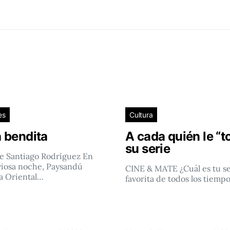
es
Cultura
 bendita
A cada quién le “t
su serie
e Santiago Rodríguez En
viosa noche, Paysandú
CINE & MATE ¿Cuál es tu se
a Oriental…
favorita de todos los tiemp