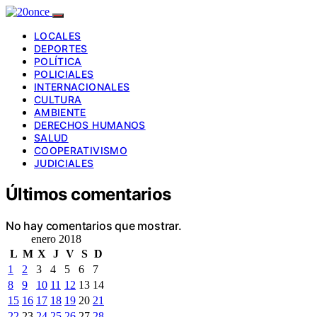
LOCALES
DEPORTES
POLÍTICA
POLICIALES
INTERNACIONALES
CULTURA
AMBIENTE
DERECHOS HUMANOS
SALUD
COOPERATIVISMO
JUDICIALES
Últimos comentarios
No hay comentarios que mostrar.
enero 2018
L
M
X
J
V
S
D
1
2
3
4
5
6
7
8
9
10
11
12
13
14
15
16
17
18
19
20
21
22
23
24
25
26
27
28