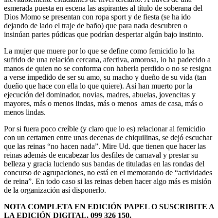
esmerada puesta en escena las aspirantes al título de soberana del
Dios Momo se presentan con ropa sport y de fiesta (se ha ido
dejando de lado el traje de baño) que para nada descubren o
insinúan partes púdicas que podrían despertar algún bajo instinto.
La mujer que muere por lo que se define como femicidio lo ha
sufrido de una relación cercana, afectiva, amorosa, lo ha padecido a
manos de quien no se conforma con haberla perdido o no se resigna
a verse impedido de ser su amo, su macho y dueño de su vida (tan
dueño que hace con ella lo que quiere). Así han muerto por la
ejecución del dominador, novias, madres, abuelas, jovencitas y
mayores, más o menos lindas, más o menos amas de casa, más o
menos lindas.
Por si fuera poco creíble (y claro que lo es) relacionar al femicidio
con un certamen entre unas decenas de chiquilinas, se dejó escuchar
que las reinas “no hacen nada”. Mire Ud. que tienen que hacer las
reinas además de encabezar los desfiles de carnaval y prestar su
belleza y gracia luciendo sus bandas de tituladas en las rondas del
concurso de agrupaciones, no está en el memorando de “actividades
de reina”. En todo caso si las reinas deben hacer algo más es misión
de la organización así disponerlo.
NOTA COMPLETA EN EDICIÓN PAPEL O SUSCRIBITE A
LA EDICIÓN DIGITAL. 099 326 150.