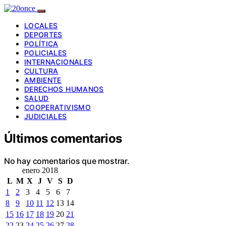
LOCALES
DEPORTES
POLÍTICA
POLICIALES
INTERNACIONALES
CULTURA
AMBIENTE
DERECHOS HUMANOS
SALUD
COOPERATIVISMO
JUDICIALES
Últimos comentarios
No hay comentarios que mostrar.
enero 2018
L
M
X
J
V
S
D
1
2
3
4
5
6
7
8
9
10
11
12
13
14
15
16
17
18
19
20
21
22
23
24
25
26
27
28