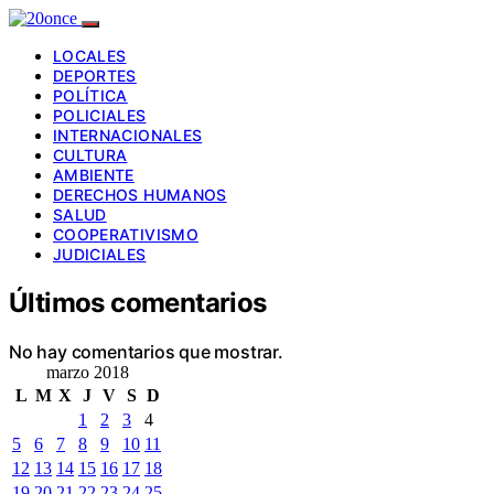
LOCALES
DEPORTES
POLÍTICA
POLICIALES
INTERNACIONALES
CULTURA
AMBIENTE
DERECHOS HUMANOS
SALUD
COOPERATIVISMO
JUDICIALES
Últimos comentarios
No hay comentarios que mostrar.
marzo 2018
L
M
X
J
V
S
D
1
2
3
4
5
6
7
8
9
10
11
12
13
14
15
16
17
18
19
20
21
22
23
24
25