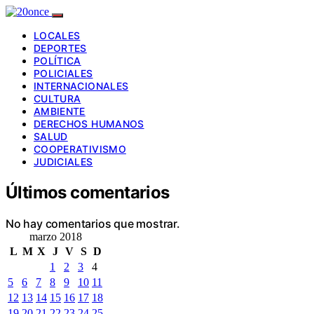
LOCALES
DEPORTES
POLÍTICA
POLICIALES
INTERNACIONALES
CULTURA
AMBIENTE
DERECHOS HUMANOS
SALUD
COOPERATIVISMO
JUDICIALES
Últimos comentarios
No hay comentarios que mostrar.
marzo 2018
L
M
X
J
V
S
D
1
2
3
4
5
6
7
8
9
10
11
12
13
14
15
16
17
18
19
20
21
22
23
24
25