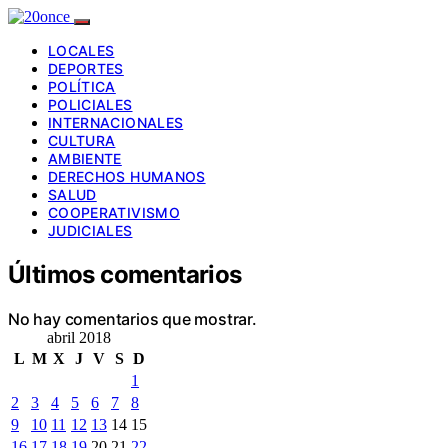
LOCALES
DEPORTES
POLÍTICA
POLICIALES
INTERNACIONALES
CULTURA
AMBIENTE
DERECHOS HUMANOS
SALUD
COOPERATIVISMO
JUDICIALES
Últimos comentarios
No hay comentarios que mostrar.
abril 2018
L
M
X
J
V
S
D
1
2
3
4
5
6
7
8
9
10
11
12
13
14
15
16
17
18
19
20
21
22