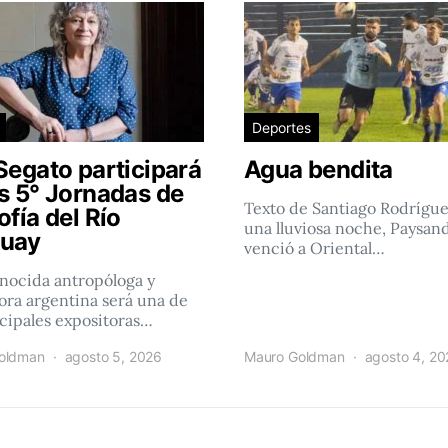
Deportes
Segato participará
Agua bendita
as 5° Jornadas de
Texto de Santiago Rodrígu
ofía del Río
una lluviosa noche, Paysan
uay
venció a Oriental…
nocida antropóloga y
ra argentina será una de
ncipales expositoras…
oldman
agosto 5, 2026
Mauro Goldman
agosto 4, 2