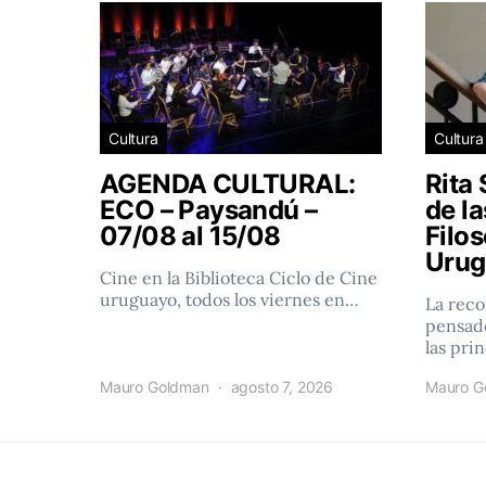
Cultura
Cultura
AGENDA CULTURAL:
Rita 
ECO – Paysandú –
de l
07/08 al 15/08
Filos
Urug
Cine en la Biblioteca Ciclo de Cine
uruguayo, todos los viernes en…
La reco
pensado
las pri
Mauro Goldman
agosto 7, 2026
Mauro G