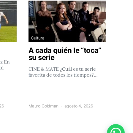
Cultura
A cada quién le “toca”
su serie
ez En
dú
CINE & MATE ¿Cuál es tu serie
favorita de todos los tiempos?…
026
Mauro Goldman
agosto 4, 2026