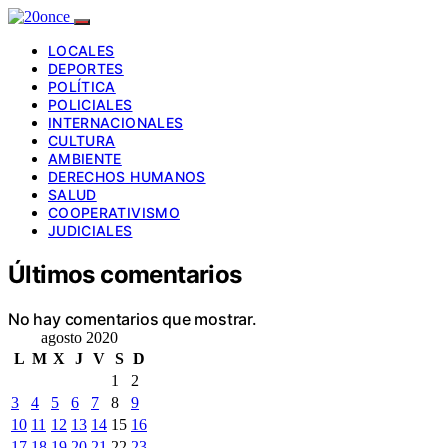
LOCALES
DEPORTES
POLÍTICA
POLICIALES
INTERNACIONALES
CULTURA
AMBIENTE
DERECHOS HUMANOS
SALUD
COOPERATIVISMO
JUDICIALES
Últimos comentarios
No hay comentarios que mostrar.
agosto 2020
L
M
X
J
V
S
D
1
2
3
4
5
6
7
8
9
10
11
12
13
14
15
16
17
18
19
20
21
22
23