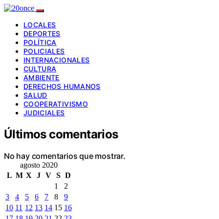
LOCALES
DEPORTES
POLÍTICA
POLICIALES
INTERNACIONALES
CULTURA
AMBIENTE
DERECHOS HUMANOS
SALUD
COOPERATIVISMO
JUDICIALES
Últimos comentarios
No hay comentarios que mostrar.
agosto 2020
L
M
X
J
V
S
D
1
2
3
4
5
6
7
8
9
10
11
12
13
14
15
16
17
18
19
20
21
22
23