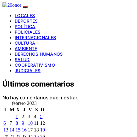
LOCALES
DEPORTES
POLÍTICA
POLICIALES
INTERNACIONALES
CULTURA
AMBIENTE
DERECHOS HUMANOS
SALUD
COOPERATIVISMO
JUDICIALES
Últimos comentarios
No hay comentarios que mostrar.
febrero 2023
L
M
X
J
V
S
D
1
2
3
4
5
6
7
8
9
10
11
12
13
14
15
16
17
18
19
20
21
22
23
24
25
26