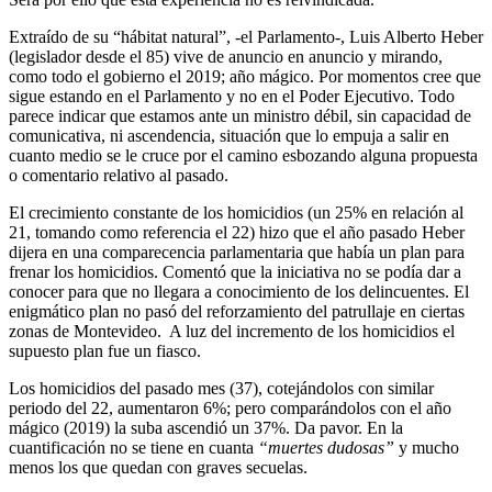
Extraído de su “hábitat natural”, -el Parlamento-, Luis Alberto Heber
(legislador desde el 85) vive de anuncio en anuncio y mirando,
como todo el gobierno el 2019; año mágico. Por momentos cree que
sigue estando en el Parlamento y no en el Poder Ejecutivo. Todo
parece indicar que estamos ante un ministro débil, sin capacidad de
comunicativa, ni ascendencia, situación que lo empuja a salir en
cuanto medio se le cruce por el camino esbozando alguna propuesta
o comentario relativo al pasado.
El crecimiento constante de los homicidios (un 25% en relación al
21, tomando como referencia el 22) hizo que el año pasado Heber
dijera en una comparecencia parlamentaria que había un plan para
frenar los homicidios. Comentó que la iniciativa no se podía dar a
conocer para que no llegara a conocimiento de los delincuentes. El
enigmático plan no pasó del reforzamiento del patrullaje en ciertas
zonas de Montevideo. A luz del incremento de los homicidios el
supuesto plan fue un fiasco.
Los homicidios del pasado mes (37), cotejándolos con similar
periodo del 22, aumentaron 6%; pero comparándolos con el año
mágico (2019) la suba ascendió un 37%. Da pavor. En la
cuantificación no se tiene en cuanta
“muertes dudosas”
y mucho
menos los que quedan con graves secuelas.