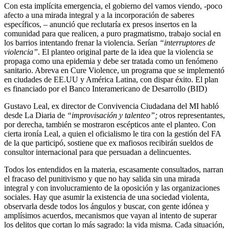
Con esta implícita emergencia, el gobierno del vamos viendo, -poco
afecto a una mirada integral y a la incorporación de saberes
específicos, – anunció que reclutaría ex presos insertos en la
comunidad para que realicen, a puro pragmatismo, trabajo social en
los barrios intentando frenar la violencia. Serían
“interruptores de
violencia”
. El planteo original parte de la idea que la violencia se
propaga como una epidemia y debe ser tratada como un fenómeno
sanitario. Abreva en Cure Violence, un programa que se implementó
en ciudades de EE.UU y América Latina, con dispar éxito. El plan
es financiado por el Banco Interamericano de Desarrollo (BID)
Gustavo Leal, ex director de Convivencia Ciudadana del MI habló
desde La Diaria de
“improvisación y talenteo”;
otros representantes,
por derecha, también se mostraron escépticos ante el planteo. Con
cierta ironía Leal, a quien el oficialismo le tira con la gestión del FA
de la que participó, sostiene que ex mafiosos recibirán sueldos de
consultor internacional para que persuadan a delincuentes.
Todos los entendidos en la materia, escasamente consultados, narran
el fracaso del punitivismo y que no hay salida sin una mirada
integral y con involucramiento de la oposición y las organizaciones
sociales. Hay que asumir la existencia de una sociedad violenta,
observarla desde todos los ángulos y buscar, con gente idónea y
amplísimos acuerdos, mecanismos que vayan al intento de superar
los delitos que cortan lo más sagrado: la vida misma. Cada situación,