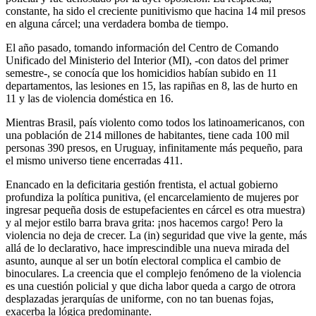
constante, ha sido el creciente punitivismo que hacina 14 mil presos
en alguna cárcel; una verdadera bomba de tiempo.
El año pasado, tomando información del Centro de Comando
Unificado del Ministerio del Interior (MI), -con datos del primer
semestre-, se conocía que los homicidios habían subido en 11
departamentos, las lesiones en 15, las rapiñas en 8, las de hurto en
11 y las de violencia doméstica en 16.
Mientras Brasil, país violento como todos los latinoamericanos, con
una población de 214 millones de habitantes, tiene cada 100 mil
personas 390 presos, en Uruguay, infinitamente más pequeño, para
el mismo universo tiene encerradas 411.
Enancado en la deficitaria gestión frentista, el actual gobierno
profundiza la política punitiva, (el encarcelamiento de mujeres por
ingresar pequeña dosis de estupefacientes en cárcel es otra muestra)
y al mejor estilo barra brava grita: ¡nos hacemos cargo! Pero la
violencia no deja de crecer. La (in) seguridad que vive la gente, más
allá de lo declarativo, hace imprescindible una nueva mirada del
asunto, aunque al ser un botín electoral complica el cambio de
binoculares. La creencia que el complejo fenómeno de la violencia
es una cuestión policial y que dicha labor queda a cargo de otrora
desplazadas jerarquías de uniforme, con no tan buenas fojas,
exacerba la lógica predominante.