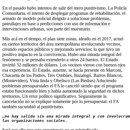
En el pasado hubo intentos de salir del mero punitivismo. La Policía
Comunitaria, el intento de desplegar programas de rehabilitación, el
armado de modelo policial dirigido a solucionar problemas,
patrullajes en base a predicciones con uso de información e
intervenciones urbanas, son parte del muestrario.
Más acá en el tiempo, el plan siete zonas, ideado en el 2017, actuó
en ciertos territorios del área metropolitana involucrando vecinos,
creando espacios públicos y mejorando servicios; lo que tuvo un
positivo impacto en la convivencia. Hubo una mirada integral del
fenómeno y se pensaba extenderlo a otros 24 barrios. El Estado
invirtió 32 millones de dólares. Los vecinos vieron con buenos ojos
esa experiencia. El Estado, ausente, se hacía presente en Marconi,
Chacarita de los Padres, Tres Ombúes, Ituzaingó, Barros Blancos,
(Montevideo), Vista linda y Obelisco (Las Piedras) Aduciendo
problemas presupuestales el FA lo canceló siendo que el programa
estaba funcionando bien y había aumentado la seguridad en dichos
territorios. Un error político significativo. Seguramente la
cancelación no se explique solamente por lo presupuestal: el FA
también sucumbió al punitivismo.
…no hay salida sin una mirada integral y con involucram
las organizaciones sociales.
Será por ello que esta experiencia no es reivindicada.