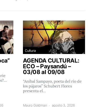
Cultura
oca”
AGENDA CULTURAL:
ECO – Paysandú –
03/08 al 09/08
rie
os?…
“Aníbal Sampayo, poeta del río de
los pájaros” Schubert Flores
presenta el…
026
Mauro Goldman
agosto 3, 2026