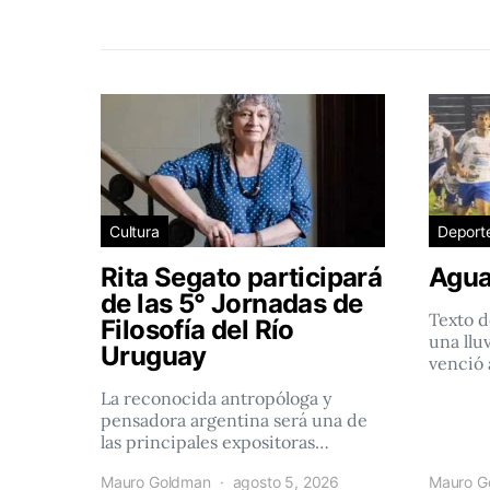
Cultura
Deport
Rita Segato participará
Agua
de las 5° Jornadas de
Texto d
Filosofía del Río
una llu
Uruguay
venció 
La reconocida antropóloga y
pensadora argentina será una de
las principales expositoras…
Mauro Goldman
agosto 5, 2026
Mauro G