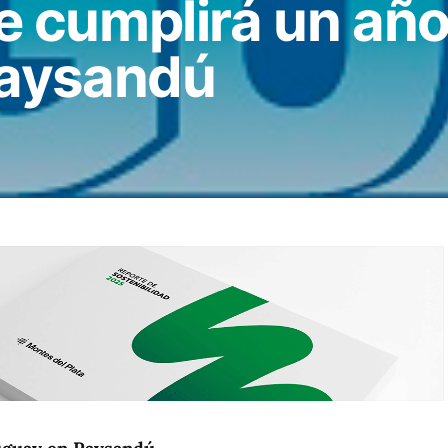
 se cumplirá un año
Paysandú