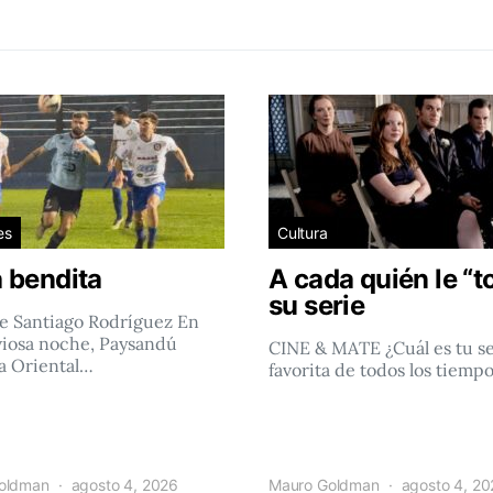
es
Cultura
 bendita
A cada quién le “t
su serie
e Santiago Rodríguez En
viosa noche, Paysandú
CINE & MATE ¿Cuál es tu se
a Oriental…
favorita de todos los tiemp
oldman
agosto 4, 2026
Mauro Goldman
agosto 4, 2