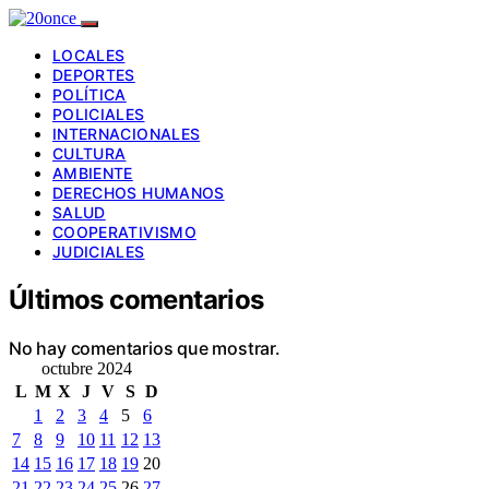
LOCALES
DEPORTES
POLÍTICA
POLICIALES
INTERNACIONALES
CULTURA
AMBIENTE
DERECHOS HUMANOS
SALUD
COOPERATIVISMO
JUDICIALES
Últimos comentarios
No hay comentarios que mostrar.
octubre 2024
L
M
X
J
V
S
D
1
2
3
4
5
6
7
8
9
10
11
12
13
14
15
16
17
18
19
20
21
22
23
24
25
26
27