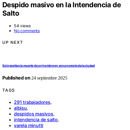
Despido masivo en la Intendencia de
Salto
54 views
No comments
UP NEXT
Se investiga la muerte de un hombre en zona noreste de la ciudad
Published on
24 septiembre 2025
TAGS
291 trabajadores
,
albisu
,
despidos masivos
,
intendencia de salto
,
varela minutti