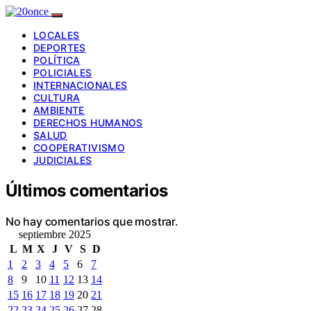
LOCALES
DEPORTES
POLÍTICA
POLICIALES
INTERNACIONALES
CULTURA
AMBIENTE
DERECHOS HUMANOS
SALUD
COOPERATIVISMO
JUDICIALES
Últimos comentarios
No hay comentarios que mostrar.
septiembre 2025
L
M
X
J
V
S
D
1
2
3
4
5
6
7
8
9
10
11
12
13
14
15
16
17
18
19
20
21
22
23
24
25
26
27
28