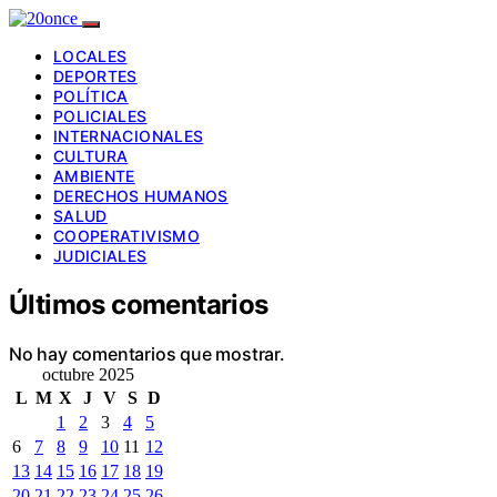
LOCALES
DEPORTES
POLÍTICA
POLICIALES
INTERNACIONALES
CULTURA
AMBIENTE
DERECHOS HUMANOS
SALUD
COOPERATIVISMO
JUDICIALES
Últimos comentarios
No hay comentarios que mostrar.
octubre 2025
L
M
X
J
V
S
D
1
2
3
4
5
6
7
8
9
10
11
12
13
14
15
16
17
18
19
20
21
22
23
24
25
26