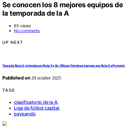
Se conocen los 8 mejores equipos de
la temporada de la A
65 views
No comments
UP NEXT
Traza de Ruta 4, rotondas en Ruta 3 y Av. Wilson Ferreira e ingreso por Ruta 3 a Porvenir
Published on
20 octubre 2025
TAGS
clasificatorio de la A
,
Liga de fútbol capital
,
paysandú