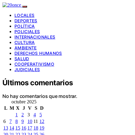
LOCALES
DEPORTES
POLÍTICA
POLICIALES
INTERNACIONALES
CULTURA
AMBIENTE
DERECHOS HUMANOS
SALUD
COOPERATIVISMO
JUDICIALES
Últimos comentarios
No hay comentarios que mostrar.
octubre 2025
L
M
X
J
V
S
D
1
2
3
4
5
6
7
8
9
10
11
12
13
14
15
16
17
18
19
20
21
22
23
24
25
26