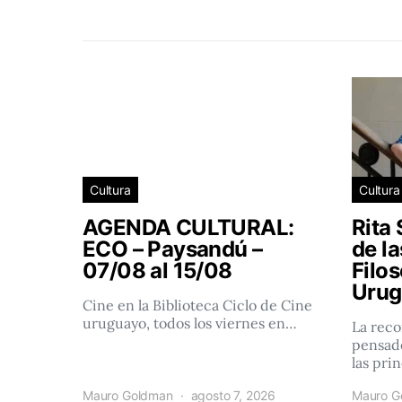
Cultura
Cultura
AGENDA CULTURAL:
Rita 
ECO – Paysandú –
de l
07/08 al 15/08
Filos
Urug
Cine en la Biblioteca Ciclo de Cine
uruguayo, todos los viernes en…
La reco
pensado
las pri
Mauro Goldman
agosto 7, 2026
Mauro G