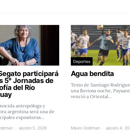
Deportes
Segato participará
Agua bendita
as 5° Jornadas de
Texto de Santiago Rodrígu
ofía del Río
una lluviosa noche, Paysan
uay
venció a Oriental…
nocida antropóloga y
ra argentina será una de
ncipales expositoras…
oldman
agosto 5, 2026
Mauro Goldman
agosto 4, 2