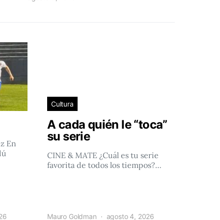
Cultura
A cada quién le “toca”
su serie
ez En
dú
CINE & MATE ¿Cuál es tu serie
favorita de todos los tiempos?…
026
Mauro Goldman
agosto 4, 2026