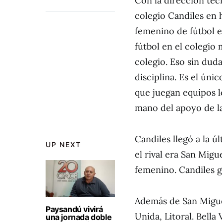
Con la dirección téc
colegio Candiles en
femenino de fútbol e
fútbol en el colegio 
colegio. Eso sin du
disciplina. Es el úni
que juegan equipos l
mano del apoyo de la
Candiles llegó a la ú
UP NEXT
el rival era San Mig
femenino. Candiles g
Además de San Migue
Paysandú vivirá
Unida, Litoral. Bell
una jornada doble