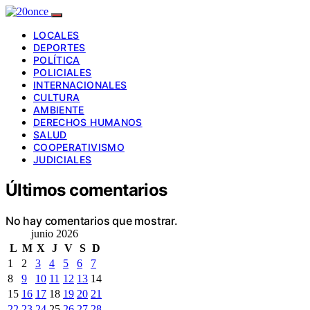
LOCALES
DEPORTES
POLÍTICA
POLICIALES
INTERNACIONALES
CULTURA
AMBIENTE
DERECHOS HUMANOS
SALUD
COOPERATIVISMO
JUDICIALES
Últimos comentarios
No hay comentarios que mostrar.
junio 2026
L
M
X
J
V
S
D
1
2
3
4
5
6
7
8
9
10
11
12
13
14
15
16
17
18
19
20
21
22
23
24
25
26
27
28