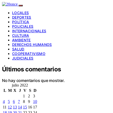
LOCALES
DEPORTES
POLÍTICA
POLICIALES
INTERNACIONALES
CULTURA
AMBIENTE
DERECHOS HUMANOS
SALUD
COOPERATIVISMO
JUDICIALES
Últimos comentarios
No hay comentarios que mostrar.
julio 2022
L
M
X
J
V
S
D
1
2
3
4
5
6
7
8
9
10
11
12
13
14
15
16
17
18
19
20
21
22
23
24