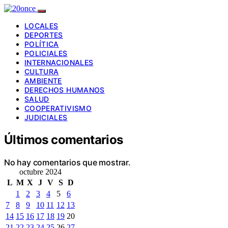
LOCALES
DEPORTES
POLÍTICA
POLICIALES
INTERNACIONALES
CULTURA
AMBIENTE
DERECHOS HUMANOS
SALUD
COOPERATIVISMO
JUDICIALES
Últimos comentarios
No hay comentarios que mostrar.
octubre 2024
L
M
X
J
V
S
D
1
2
3
4
5
6
7
8
9
10
11
12
13
14
15
16
17
18
19
20
21
22
23
24
25
26
27