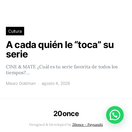
Cultura
A cada quién le “toca” su
serie
CINE & MATE ¿Cuál es tu serie favorita de todos los
tiempos?…
Mauro Goldman
agosto 4, 2026
20once
Conéctacte con 20once!
Designed & Developed by
20once - Paysandú