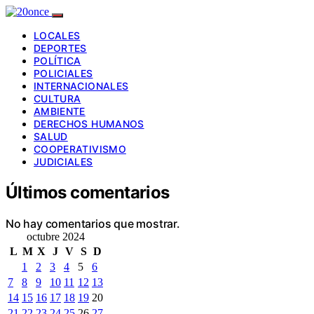
LOCALES
DEPORTES
POLÍTICA
POLICIALES
INTERNACIONALES
CULTURA
AMBIENTE
DERECHOS HUMANOS
SALUD
COOPERATIVISMO
JUDICIALES
Últimos comentarios
No hay comentarios que mostrar.
octubre 2024
L
M
X
J
V
S
D
1
2
3
4
5
6
7
8
9
10
11
12
13
14
15
16
17
18
19
20
21
22
23
24
25
26
27