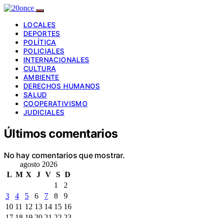
LOCALES
DEPORTES
POLÍTICA
POLICIALES
INTERNACIONALES
CULTURA
AMBIENTE
DERECHOS HUMANOS
SALUD
COOPERATIVISMO
JUDICIALES
Últimos comentarios
No hay comentarios que mostrar.
agosto 2026
L
M
X
J
V
S
D
1
2
3
4
5
6
7
8
9
10
11
12
13
14
15
16
17
18
19
20
21
22
23